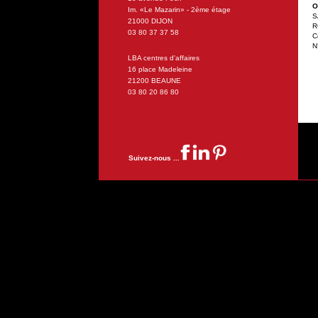
O
Im. «Le Mazarin» - 2ème étage
S
21000 DIJON
R
03 80 37 37 58
C
N
LBA centres d'affaires
16 place Madeleine
21200 BEAUNE
03 80 20 86 80
Suivez-nous ...