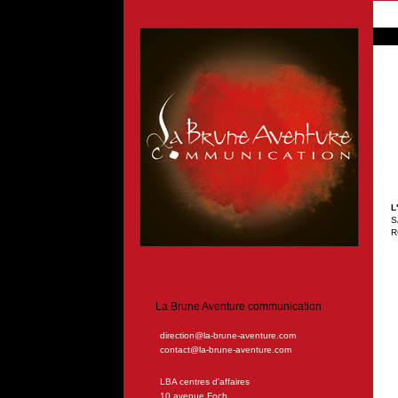
L
S
R
La Brune Aventure communication
direction@la-brune-aventure.com
contact@la-brune-aventure.com
LBA centres d'affaires
10 avenue Foch